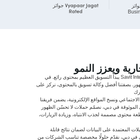
جوائز Vyapaar Jagat
ز MSME India
Rated
2024
رية ويعزز النمو
يبدأ التسويق العظيم بمحتوى رائع. في Savit Interactive، نساعد الشركات على التواصل بفاعلية من
مهور. بصفتنا أفضل وكالة تسويق بالمحتوى، نركز على
اجتماعي ونسخ المواقع الإلكترونية، يضمن فريقنا
 الموثوقة في دبي، نصمّم حملات لا تحسّن الظهور
 محتوى مصممة لجذب الانتباه، وزيادة الزيارات،
لات المعتمدة على البيانات لضمان نتائج قابلة
ى في دبي، نقدّم حلولًا مخصصة تناسب الشركات من