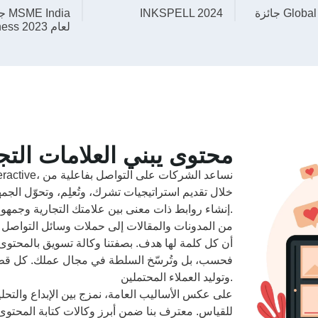
جائزة Global Excellence
INKSPELL 2024
جوائ
Business لعام 2023
محتوى يبني العلامات التجا
خلال تقديم استراتيجيات تشرك، وتُعلِم، وتحوّل الج
إنشاء روابط ذات معنى بين علامتك التجارية وجمهورك.
من المدونات والمقالات إلى حملات وسائل التواصل ال
أن كل كلمة لها هدف. بصفتنا وكالة تسويق بالمحتوى
فحسب، بل وتُرسّخ السلطة في مجال عملك. كل قطعة
وتوليد العملاء المحتملين.
على عكس الأساليب العامة، نمزج بين الإبداع والتحلي
للقياس. معترف بنا ضمن أبرز وكالات كتابة المحتو