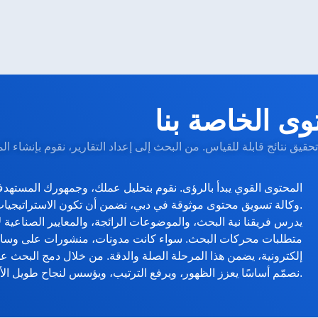
ى الخاصة بنا
حقيق نتائج قابلة للقياس. من البحث إلى إعداد التقارير، نقوم بإنشاء ال
المحتوى القوي يبدأ بالرؤى. نقوم بتحليل عملك، وجمهورك المستهدف
وكالة تسويق محتوى موثوقة في دبي، نضمن أن تكون الاستراتيجيات مدفوعة بالبيانات ومتوافقة مع أهدافك.
يدرس فريقنا نية البحث، والموضوعات الرائجة، والمعايير الصناعية
متطلبات محركات البحث. سواء كانت مدونات، منشورات على وسائل 
إلكترونية، يضمن هذا المرحلة الصلة والدقة. من خلال دمج البحث ع
نصمّم أساسًا يعزز الظهور، ويرفع الترتيب، ويؤسس لنجاح طويل الأمد.