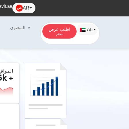
vit.ae
AR
⏷
المحتوى
اطلب عرض
AE
⏷
سعر
المواقع
5
k +