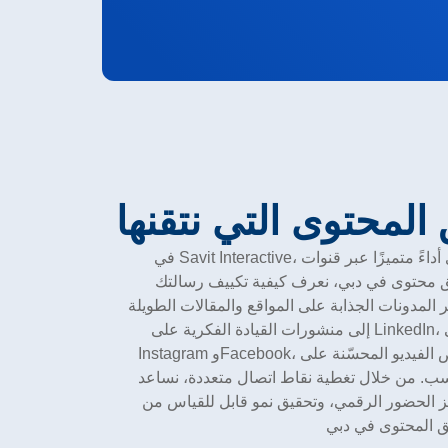
لمحتوى التي نتقنها
في Savit Interactive، نقوم بصياغة محتوى مصمّم ليؤدي أداءً متميزًا عبر قنوات
ق محتوى في دبي، نعرف كيفية تكييف رسالتك
المدونات الجذابة على المواقع والمقالات الطويلة
إلى منشورات القيادة الفكرية على LinkedIn، وسرد قصص العلامة التجارية على
Instagram وFacebook، ونصوص الفيديو المحسّنة على YouTube، يضمن نهجنا أن
سب. من خلال تغطية نقاط اتصال متعددة، نساعد
ز الحضور الرقمي، وتحقيق نمو قابل للقياس من