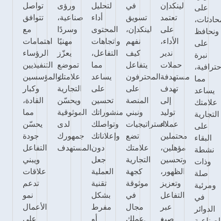
لينكدإن
في
لتحليل
ورؤى
تواصل
على
تعتمد
تسويق
أداء
صناعية،
تتوافق
حادثات،
على
لينكدإن،
المحتوى
وسردًا
مع
ونحافظ
الأداء،
نفهم
واتجاهات
مهنيًا
اهتمامات
على
ندير
كيف
التفاعل،
يعزّز
الرؤساء
نبرة
حملات
يتفاعل
مما
تموضع
التنفيذيين
حترافية،
مستهدفة
المحترفون
يساعد
علامتك
والمؤسسين
مما
تهدف
على
على
التجارية
وكبار
يساعد
إلى
المنصة
تحسين
ويحسّن
القادة،
علامتك
توليد
ونبني
منشوراتك
الموثوقية
مما
التجارية
عملاء
استراتيجيات
وتواصلك
لدى
يحسّن
على
محتملين
تضع
وإعلاناتك
جمهورك
جودة
البقاء
مؤهلين،
علامتك
دون
المستهدف.
التفاعل
نشطة
وتحسين
التجارية
جعل
ويبني
وذات
الظهور،
كجهة
العملية
علاقات
صلة
وتعزيز
موثوقة
تقنية
تدعم
ومرئية
التفاعل
في
بشكل
نمو
في
عبر
مجال
مفرط
الأعمال
الدوائر
صيغ
عملك.
أو
على
لصناعية