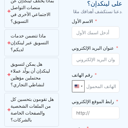
بماذا يختلف لينكدإن عن
على لينكدإن؟
منصات التواصل
دعنا نستكشف أهدافك معًا.
الاجتماعي الأخرى في
التسويق؟
الاسم الأول
ماذا تتضمن خدمات
التسويق عبر لينكدإن
عنوان البريد الإلكتروني
لديكم؟
هل يمكن لتسويق
لينكدإن أن يولّد عملاء
رقم الهاتف
محتملين مؤهلين
لنشاطي التجاري؟
United States +1
هل تقومون بتحسين كل
رابط الموقع الإلكتروني
من الملفات الشخصية
والصفحات الخاصة
بالشركات؟