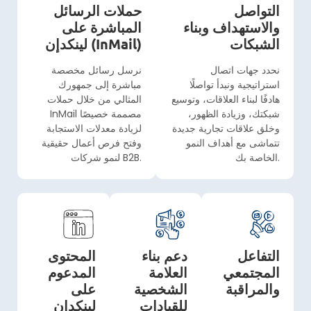
التواصل
حملات الرسائل
والاستهداف وبناء
المباشرة على
الشبكات
لينكدإن (InMail)
نحدد جهات اتصال
نرسل رسائل مخصصة
استراتيجية ونبدأ تواصلًا
مباشرة إلى جمهورك
هادفًا لبناء العلاقات، وتوسيع
المثالي من خلال حملات
شبكتك، وزيادة الظهور،
InMail مصممة خصيصًا
وخلق علاقات تجارية جديدة
لزيادة معدلات الاستجابة
تتماشى مع أهداف النمو
وفتح فرص أعمال حقيقية
الخاصة بك.
لنمو شركات B2B.
التفاعل
دعم بناء
المحتوى
المجتمعي
العلامة
المدعوم
والمراقبة
الشخصية
على
للقيادات
لينكدإن