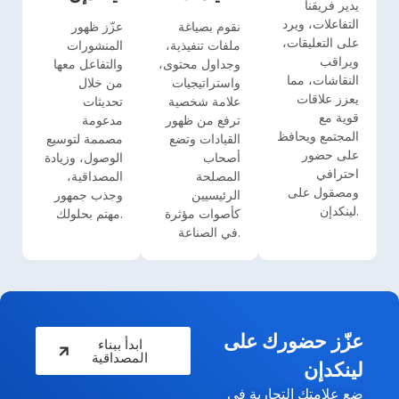
يدير فريقنا
التفاعلات، ويرد
نقوم بصياغة
عزّز ظهور
على التعليقات،
ملفات تنفيذية،
المنشورات
ويراقب
وجداول محتوى،
والتفاعل معها
النقاشات، مما
واستراتيجيات
من خلال
يعزز علاقات
علامة شخصية
تحديثات
قوية مع
ترفع من ظهور
مدعومة
المجتمع ويحافظ
القيادات وتضع
مصممة لتوسيع
على حضور
أصحاب
الوصول، وزيادة
احترافي
المصلحة
المصداقية،
ومصقول على
الرئيسيين
وجذب جمهور
لينكدإن.
كأصوات مؤثرة
مهتم بحلولك.
في الصناعة.
عزّز حضورك على
ابدأ ببناء
المصداقية
لينكدإن
ضع علامتك التجارية في