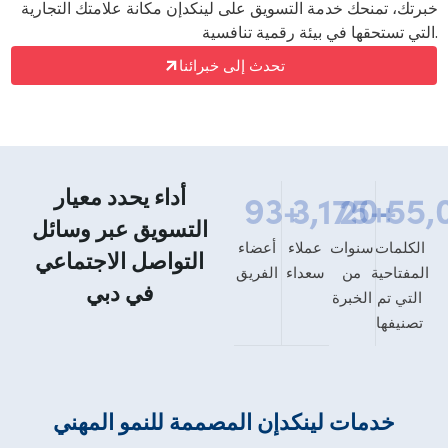
خبرتك، تمنحك خدمة التسويق على لينكدإن مكانة علامتك التجارية
التي تستحقها في بيئة رقمية تنافسية.
تحدث إلى خبرائنا
أداء يحدد معيار
93
+
3,175
20
+
+
55,
التسويق عبر وسائل
الكلمات
سنوات
عملاء
أعضاء
التواصل الاجتماعي
المفتاحية
من
سعداء
الفريق
في دبي
التي تم
الخبرة
تصنيفها
خدمات لينكدإن المصممة للنمو المهني