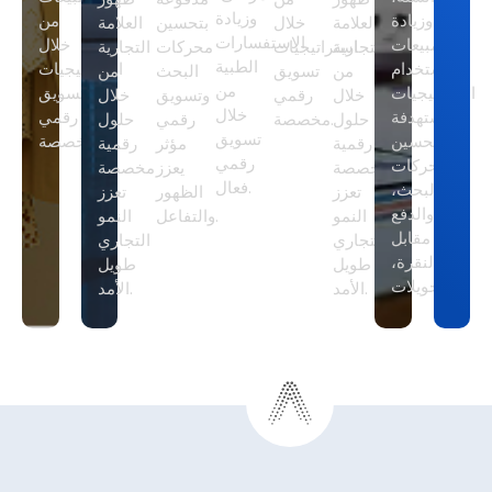
وزيادة
وزيادة
من
العلامة
خلال
بتحسين
العلامة
الاستفسارات
المبيعات
خلال
التجارية
استراتيجيات
محركات
التجارية
الطبية
باستخدام
استراتيجيات
من
تسويق
البحث
من
من
استراتيجيات
تسويق
خلال
رقمي
وتسويق
خلال
خلال
مستهدفة
رقمي
حلول
مخصصة.
رقمي
حلول
تسويق
لتحسين
مخصصة.
رقمية
مؤثر
رقمية
رقمي
محركات
مخصصة
يعزز
مخصصة
فعال.
البحث،
تعزز
الظهور
تعزز
والدفع
النمو
والتفاعل.
النمو
مقابل
التجاري
التجاري
النقرة،
طويل
طويل
والتحويلات.
الأمد.
الأمد.