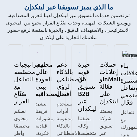
ما الذي يميز تسويقنا عبر لينكدإن
تم تصميم خدمات التسويق عبر لينكدإن لدينا لتعزيز المصداقية،
وتوسيع الشبكات المهنية، وجذب صُنّاع القرار. نجمع بين المحتوى
الاستراتيجي، والاستهداف الدقيق، والخبرة بالمنصة لرفع حضور
علامتك التجارية على لينكدإن.
حملات
خبرة
دعم
محتوى
استراتيجيات
بناء
إعلانات
قوية
بالذكاء
عالي
مخصّصة
لاقات
وInMail
في
الاصطناعي
الجودة
للتفاعل
تمرة
فعّالة
تسويق
لرؤى
يبني
مع
تفاعل
على
B2B
أفضل
المصداقية
صُنّاع
تمعي
لينكدإن
عبر
القرار
فعّال
نستخدم
ينشئ
لينكدإن
بصفتنا
أدوات
فريقنا
نصمّم
نتفاعل
شركة
بصفتنا
مدعومة
منشورات
محتوى
مع
تسويق
وكالة
بالذكاء
قيادية
مخصصًا
مهورك،
عبر
متخصصة
الاصطناعي
فكرية،
وأطر
ونرد