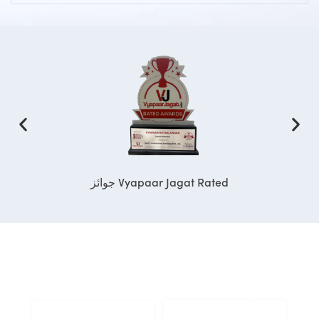
جائزة Inkspell DOD لعا
جوائز Vyapaar Jagat Rated