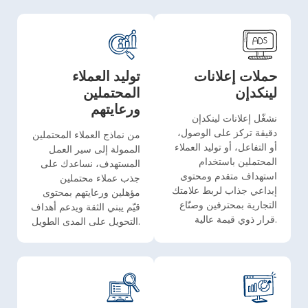
حملات إعلانات
توليد العملاء
لينكدإن
المحتملين
ورعايتهم
نشغّل إعلانات لينكدإن
دقيقة تركز على الوصول،
من نماذج العملاء المحتملين
أو التفاعل، أو توليد العملاء
الممولة إلى سير العمل
المحتملين باستخدام
المستهدف، نساعدك على
استهداف متقدم ومحتوى
جذب عملاء محتملين
إبداعي جذاب لربط علامتك
مؤهلين ورعايتهم بمحتوى
التجارية بمحترفين وصنّاع
قيّم يبني الثقة ويدعم أهداف
قرار ذوي قيمة عالية.
التحويل على المدى الطويل.