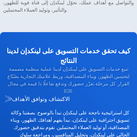
والتواصل مع أهداف عملك، نحوّل لينكدإن إلى قناة قوية للظهور،
والتأثير، وتوليد العملاء المحتملين.
كيف تحقق خدمات التسويق على لينكدإن لدينا
النتائج
تتبع خدمات التسويق على لينكدإن لدينا عملية منظمة مصممة
لتحسين الظهور، وبناء المصداقية، وربط علامتك التجارية بصُنّاع
القرار. كل مرحلة تعزّز حضورك وتدفع تفاعلًا ذا قيمة في مجال
B2B.
الاكتشاف وتوافق الأهداف
كل استراتيجية ناجحة على لينكدإن تبدأ بالوضوح. بصفتنا وكالة
تسويق احترافية على لينكدإن، نبدأ بفهم أهدافك: الظهور، وبناء
المصداقية، أو توليد العملاء المحتملين. نقوم بتدقيق حضورك
الحالي على لينكدإن، وتحليل المنافسين، ومراجعة سلوك