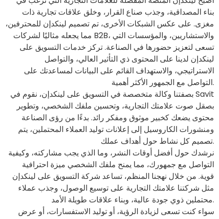
أصبح لينكدإن المنصة المفضلة للعلامات التجارية التي ترغب في
بناء المصداقية، وجذب صناع القرار، وخلق علاقات تجارية ذات
مغزى. على عكس الشبكات الأخرى، تم تصميم لينكدإن للمحترفين،
مما يجعله مثاليًا لشركات B2B، والاستشاريين، والمؤسسات التي
تسعى لتعزيز حضورها في الصناعة. تركز خدمات التسويق على
لينكدإن لدينا على المحتوى ذي التأثير العالي، والتواصل
الاستراتيجي، والاستهداف القائم على البيانات لمساعدتك على
التواصل مع الجمهور الأكثر أهمية.
بصفتنا وكالة متخصصة في التسويق على لينكدإن، نقوم في Savit
بصقل صوت علامتك التجارية، وتحسين ملفك الشخصي، وتطوير
محتوى يضعك كخبير موثوق ومفكر رائد. بدءًا من رؤى الصناعة
ومنشورات الكاروسيل إلى إعلانات توليد العملاء المحتملين، يتم
تصميم كل نشاط حول أهداف عملك.
نرشدك حول أفضل أوقات النشر، وما الذي يجب مشاركته، وكيفية
التواصل مع جمهورك، مما يمنح ملفك الشخصي ميزة احترافية
قوية. من خلال نهجنا المنظم، تساعد شركة التسويق على لينكدإن
مثل شركتنا علامتك التجارية على توسيع الوصول، وجذب عملاء
محتملين ذوي جودة عالية، وبناء علاقات طويلة الأمد.
سواء كنت تسعى لزيادة الرؤية، أو توليد الاستفسارات، أو عرض