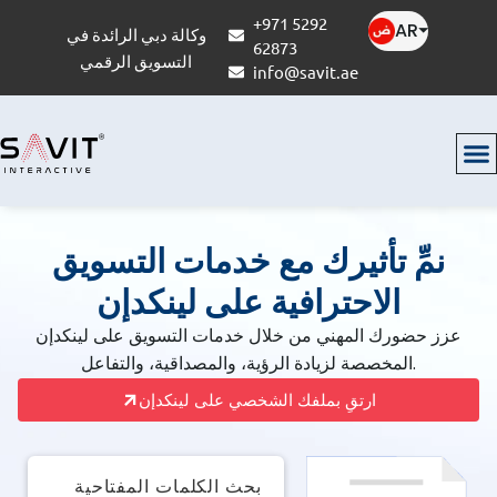
+971 5292
AR
⏷
وكالة دبي الرائدة في
62873
التسويق الرقمي
info@savit.ae
نمِّ تأثيرك مع خدمات التسويق
الاحترافية على لينكدإن
عزز حضورك المهني من خلال خدمات التسويق على لينكدإن
المخصصة لزيادة الرؤية، والمصداقية، والتفاعل.
ارتقِ بملفك الشخصي على لينكدإن
بحث الكلمات المفتاحية