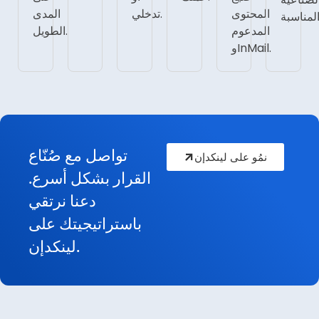
المحتوى
تدخلي.
المدى
المدعوم
الطويل.
وInMail.
تواصل مع صُنّاع
نمُو على لينكدإن
القرار بشكل أسرع.
دعنا نرتقي
باستراتيجيتك على
لينكدإن.