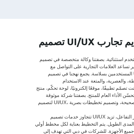
تصميم UI/UX يركّز على المستخدم لتقديم تجارب
ستثنائية. بصفتنا وكالة متخصصة في تصميم UI/UX في دبي،
ثير تساعد العلامات التجارية على التواصل مع
المستخدمين بسلاسة. يجمع نهجنا في تصميم UI/UX بين البحث، وعلم النفس، والتصميم البصري،
 تطبيقًا، موقعًا إلكترونيًا، لوحة تحكّم، منتج SaaS، أو نظامًا مؤسسيًا، يقدّم فريقنا حلولًا
حسّن الأداء العام للمنتج. بصفتنا شركة موثوقة
لتصميم UI/UX، نركّز على فهم سلوك المستخدم، ورسم الرحلات الصحيحة، وتصميم تخطيطات بصرية
تتجاوز خدمات تصميم UI/UX لدينا الجانب الجمالي؛ فنحن نخلق تجارب رقمية تعزّز التفاعل، تزيد
الطويل. يتم التخطيط بعناية لكل مخطط أولي (Wireframe)، وتفاعل،
ع الأجهزة. للشركات في دبي التي تهدف إلى