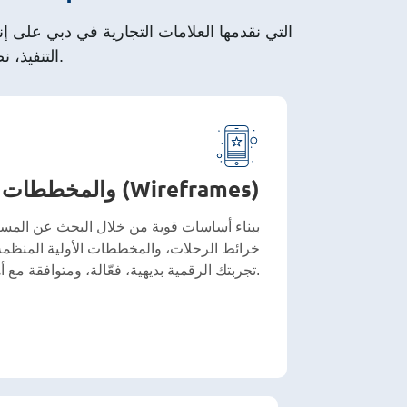
التنفيذ، نضمن أن كل واجهة تعزز سهولة الاستخدام، والتفاعل، والأداء العام للمنتج.
استراتيجية UX والمخططات الأولية (Wireframes)
خرائط الرحلات، والمخططات الأولية المنظمة
تجربتك الرقمية بديهية، فعّالة، ومتوافقة مع أهداف العمل.