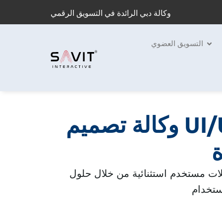
وكالة دبي الرائدة في التسويق الرقمي
التسويق العضوي
وكالة تصميم UI/UX متخصصة تخلق
تخدم استثنائية من خلال حلول UI/UX استراتيجية تجعل منتجاتك