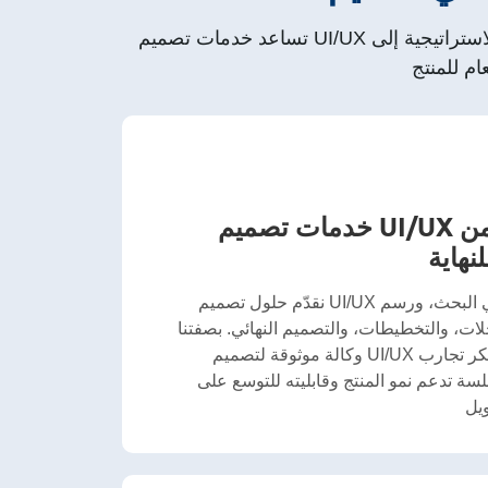
تساعد خدمات تصميم UI/UX التي نقدمها العلامات التجارية في دبي على إنشاء تجارب رقمية بديهية، وجميلة، وموجّهة نحو التحويل. من الاستراتيجية إلى
خدمات تصميم UI/UX شاملة من
لنهاية
نقدّم حلول تصميم UI/UX كاملة تغطي البحث، ورسم
ات، والتخطيطات، والتصميم النهائي. بصفتنا
وكالة موثوقة لتصميم UI/UX في دبي، نبتكر تجارب
ة تدعم نمو المنتج وقابليته للتوسع على