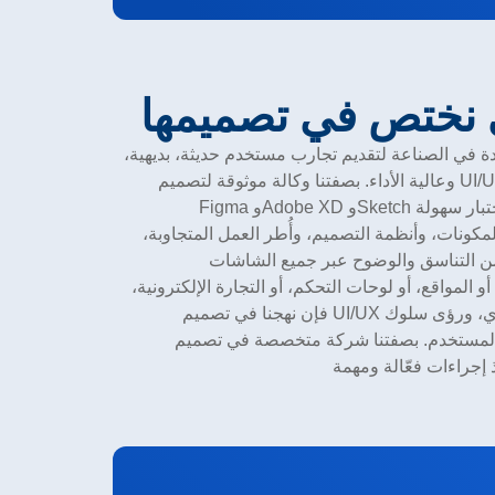
 نختص في تصميمها
ة في الصناعة لتقديم تجارب مستخدم حديثة، بديهية،
وعالية الأداء. بصفتنا وكالة موثوقة لتصميم UI/UX في دبي، نعمل بشكل موسع مع
Figma وAdobe XD وSketch ومنصات النماذج الأولية وأدوات اختبار سهولة
مكونات، وأنظمة التصميم، وأُطر العمل المتجاوبة،
 المواقع، أو لوحات التحكم، أو التجارة الإلكترونية،
فإن نهجنا في تصميم UI/UX يجمع بين البحث، والتصميم البصري، ورؤى سلوك
لمستخدم. بصفتنا شركة متخصصة في تصميم UI/UX، نخلق تجارب رقمية تعزز