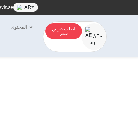
vit.ae
AR
⏷
المحتوى
اطلب عرض
سعر
AE
⏷